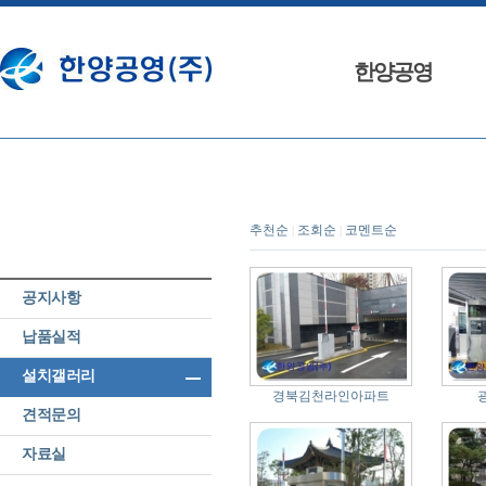
한양공영
인사말
회사연혁
조직도
추천순
조회순
코멘트순
|
|
특허및 인증
오시는 길
공지사항
납품실적
설치갤러리
리
경북김천라인아파트
견적문의
자료실