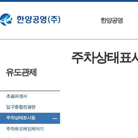
한양공영
인사말
주차상태표
회사연혁
조직도
유도관제
특허및 인증
오시는 길
초음파센서
입구종합전광판
리
주차상태표시등
주차유도메인제어기