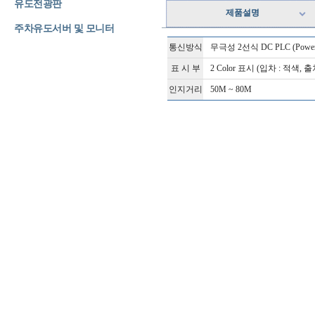
유도전광판
제품설명
주차유도서버 및 모니터
통신방식
무극성 2선식 DC PLC (Power L
표 시 부
2 Color 표시 (입차 : 적색, 출
인지거리
50M ~ 80M