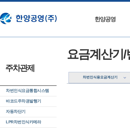
한양공영
인사말
요금계산기
회사연혁
조직도
주차관제
특허및 인증
오시는 길
차번인식용요금계산기
차번인식요금통합시스템
리
바코드주차권발행기
자동차단기
LPR차번인식카메라