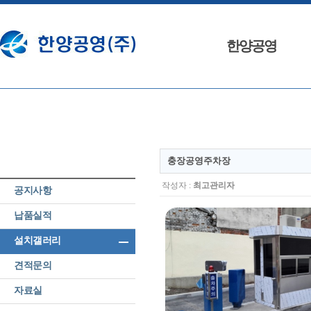
한양공영
인사말
회사연혁
조직도
특허및 인증
충장공영주차장
오시는 길
작성자 :
최고관리자
공지사항
납품실적
설치갤러리
리
견적문의
자료실